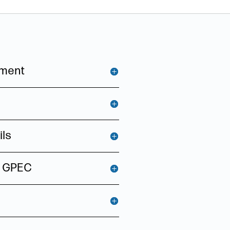
ement
ils
a GPEC