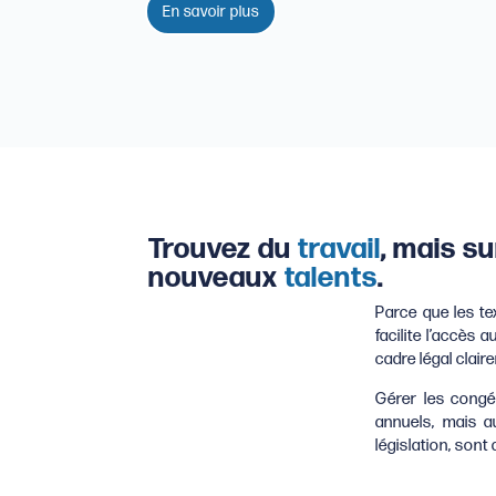
En savoir plus
Trouvez du
travail
, mais s
nouveaux
talents
.
Parce que les t
facilite l’accès 
cadre légal clair
Gérer les congés
annuels, mais a
législation, son