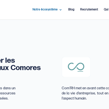
Notre écosystème
Blog
Recrutement
Qui
r les
aux Comores
ns dans un
Com’RH met en avant cette c
essources
de la vie d’entreprise, tout 
isées.
l’aspect humain.