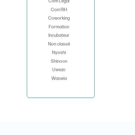
Com’Légal
Com’RH
Coworking
Formation
Incubateur
Non classé
Nyoshi
Shinoon
Uwezo
Waswia