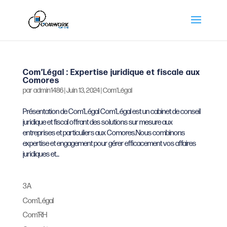
Com’Légal : Expertise juridique et fiscale aux
Comores
par
admin1486
|
Juin 13, 2024
|
Com’Légal
Présentation de Com’Légal Com’Légal est un cabinet de conseil
juridique et fiscal offrant des solutions sur mesure aux
entreprises et particuliers aux Comores.Nous combinons
expertise et engagement pour gérer efficacement vos affaires
juridiques et...
3A
Com’Légal
Com’RH