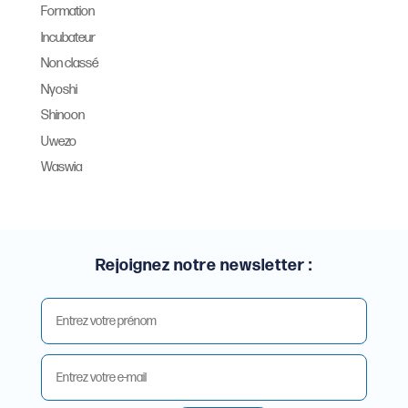
Formation
Incubateur
Non classé
Nyoshi
Shinoon
Uwezo
Waswia
Rejoignez notre newsletter :