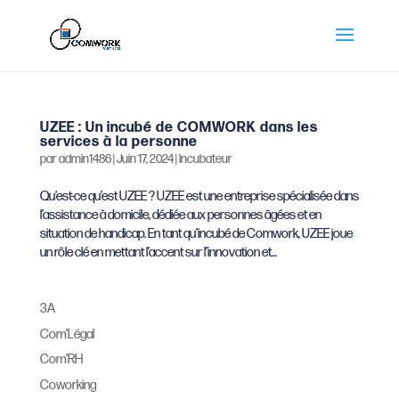
UZEE : Un incubé de COMWORK dans les
services à la personne
par
admin1486
|
Juin 17, 2024
|
Incubateur
Qu’est-ce qu’est UZEE ? UZEE est une entreprise spécialisée dans
l’assistance à domicile, dédiée aux personnes âgées et en
situation de handicap. En tant qu’incubé de Comwork, UZEE joue
un rôle clé en mettant l’accent sur l’innovation et...
3A
Com’Légal
Com’RH
Coworking