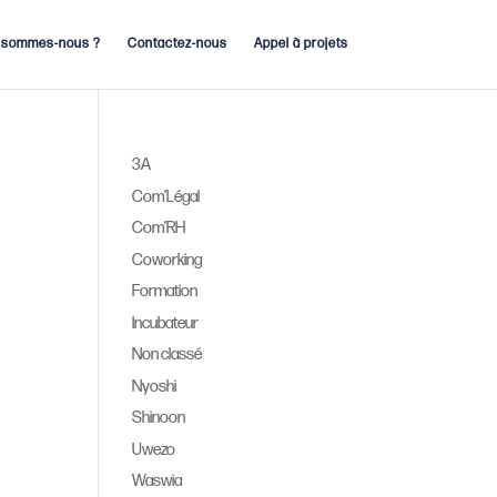
 sommes-nous ?
Contactez-nous
Appel à projets
3A
Com’Légal
Com’RH
Coworking
Formation
Incubateur
Non classé
Nyoshi
Shinoon
Uwezo
Waswia