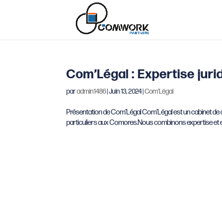
Com’Légal : Expertise juri
par
admin1486
|
Juin 13, 2024
|
Com’Légal
Présentation de Com’Légal Com’Légal est un cabinet de con
particuliers aux Comores.Nous combinons expertise et en