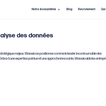
Notre écosystème
Blog
Recrutement
Qui
nalyse des données
tratégique majeur, Waswia se positionne comme le leader incontournable des
ce à une expertise pointue et une approche innovante, Waswia aide les entrepr