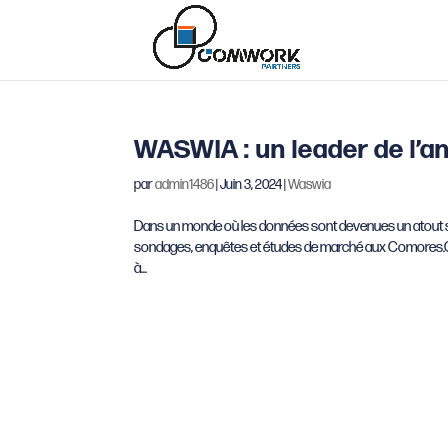
WASWIA : un leader de l’a
par
admin1486
|
Juin 3, 2024
|
Waswia
Dans un monde où les données sont devenues un atout s
sondages, enquêtes et études de marché aux Comores.Grâ
à...