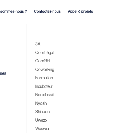
 sommes-nous ?
Contactez-nous
Appel à projets
3A
Com’Légal
Com’RH
Coworking
ises
Formation
Incubateur
Non classé
Nyoshi
Shinoon
Uwezo
Waswia