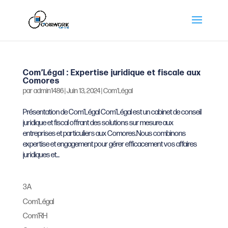
Com’Légal : Expertise juridique et fiscale aux
Comores
par
admin1486
|
Juin 13, 2024
|
Com’Légal
Présentation de Com’Légal Com’Légal est un cabinet de conseil
juridique et fiscal offrant des solutions sur mesure aux
entreprises et particuliers aux Comores.Nous combinons
expertise et engagement pour gérer efficacement vos affaires
juridiques et...
3A
Com’Légal
Com’RH